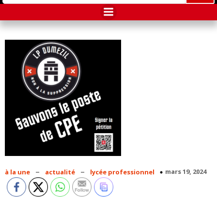
–
–
mars 19, 2024
à la une
actualité
lycée professionnel