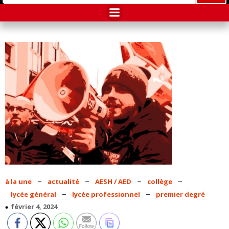
–
–
–
–
à la une
actualité
AESH / AED
collège
–
–
lycée général
lycée professionnel
premier degré
février 4, 2024